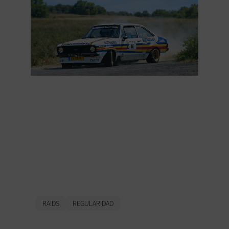
GPS en rally de
régularité : évolution,
changements et ce qui
fait la différence
aujourd'hui.
RAIDS
REGULARIDAD