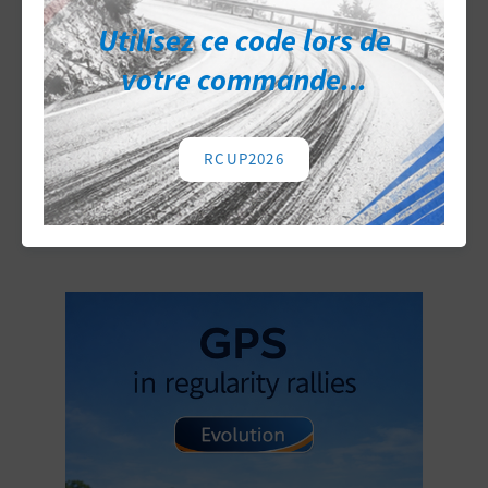
Racing : alliance
Utilisez ce code lors de
renouvelée pour le
votre commande...
Dakar Classic 2027.
RCUP2026
DAKAR CLASSIC
HISTOIRE
RAIDS