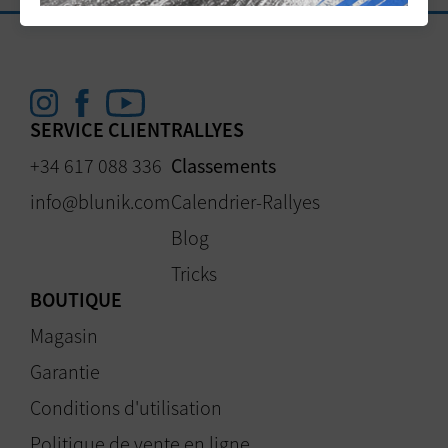
SERVICE CLIENT
RALLYES
+34 617 088 336
Classements
info@blunik.com
Calendrier-Rallyes
Blog
Tricks
BOUTIQUE
Magasin
Garantie
Conditions d'utilisation
Politique de vente en ligne