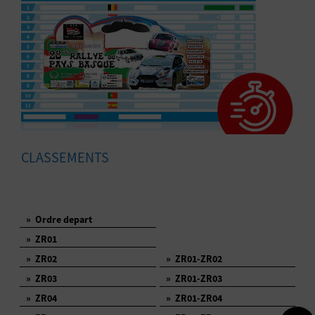
CLASSEMENTS
»
Ordre depart
»
ZR01
»
ZR02
»
ZR01-ZR02
»
ZR03
»
ZR01-ZR03
»
ZR04
»
ZR01-ZR04