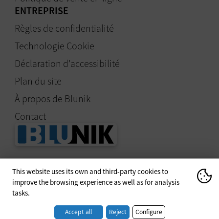
ENTREPRISE
Règles de confidentialité
Technologie Cookie
Déclaration d'accessibilité
Plan du site
À propos de Blunik
Contact
Spécialistes du
This website uses its own and third-party cookies to
chronométrage et des
improve the browsing experience as well as for analysis
équipements pour le
tasks.
copilotage régulier de
rallye
Accept all
Reject
Configure
What are cookies?