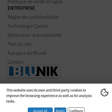
Politique de vente en ligne
ENTREPRISE
Règles de confidentialité
Technologie Cookie
Déclaration d'accessibilité
Plan du site
À propos de Blunik
Contact
Spécialistes du
This website uses its own and third-party cookies to
chronométrage et des
improve the browsing experience as well as for analysis
équipements pour le
tasks.
copilotage régulier de
rallye
Accept all
Reject
Configure
What are cookies?