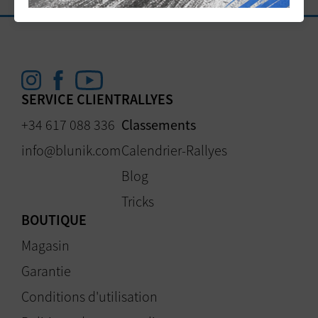
SERVICE CLIENT
RALLYES
+34 617 088 336
Classements
info@blunik.com
Calendrier-Rallyes
Blog
Tricks
BOUTIQUE
Magasin
Garantie
Conditions d'utilisation