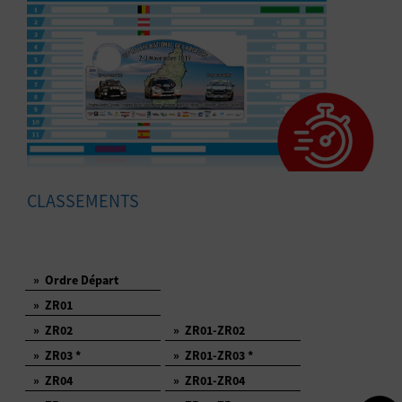
CLASSEMENTS
»
Ordre Départ
»
ZR01
»
ZR02
»
ZR01-ZR02
»
ZR03 *
»
ZR01-ZR03 *
»
ZR04
»
ZR01-ZR04