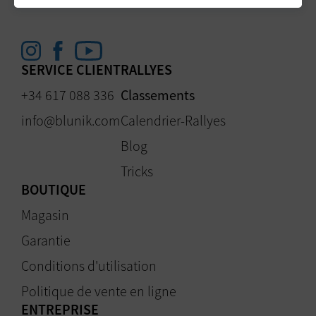
SERVICE CLIENT
RALLYES
+34 617 088 336
Classements
info@blunik.com
Calendrier-Rallyes
Blog
Tricks
BOUTIQUE
Magasin
Garantie
Conditions d'utilisation
Politique de vente en ligne
ENTREPRISE