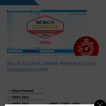
RALLYE ECUREUIL DRÔME PROVENÇALE 2023
CLASSEMENTS VMRS
»
Départ Samedi
»
VMRS-ZR02
»
VMRS-ZR03
»
VMRS_CUMUL_ZR03