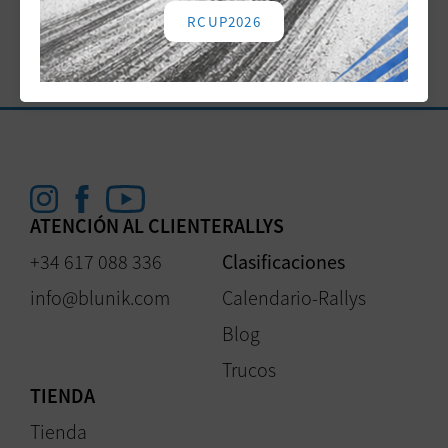
Noticia anterior
Noticia siguiente
RCUP2026
ATENCIÓN AL CLIENTE
RALLYS
+34 617 088 336
Clasificaciones
info@blunik.com
Calendario-Rallys
Blog
Trucos
TIENDA
Tienda