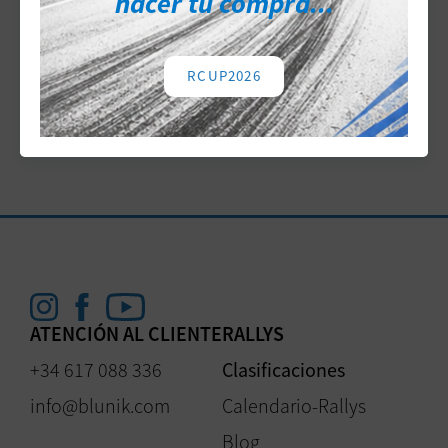
hacer tu compra...
»
CLASSEMENT GENERAL DEFINITIF.pdf
RCUP2026
Noticia anterior
Noticia siguiente
ATENCIÓN AL CLIENTE
RALLYS
+34 617 088 336
Clasificaciones
info@blunik.com
Calendario-Rallys
Blog