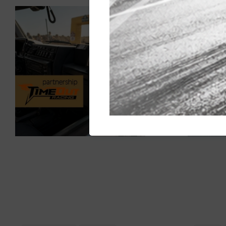
Blunik i TimeOut
GPS e
Racing: aliança
regula
renovada per al
canvis
Dakar Classic 2027
difer