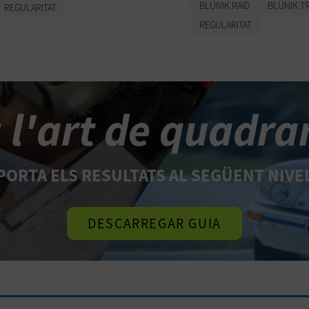
BLUNIK RAID
BLUNIK TR
REGULARITAT
REGULARITAT
l'art de quadra
 PORTA ELS RESULTATS AL SEGÜENT NIVE
DESCARREGAR GUIA