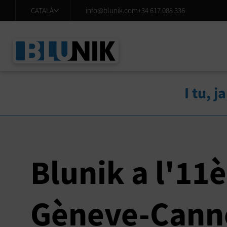
CATALÀ
info@blunik.com
+34 617 088 336
I tu, j
Blunik a l'11è
Gèneve-Cann