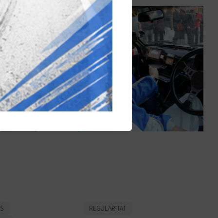
La diversió del pilot i
m un
la del copilot en un
ral·li de regularitat
US
REGULARITAT