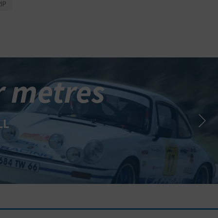
IP
r metres
LL