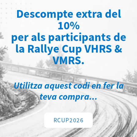
riurà la seva biografia.
Descompte extra del
10%
m el link de l'
organitzador, Jean-Claude de Pe
per als participants de
m
la Rallye Cup VHRS &
i ja disposeu o voleu disposar d'a
VMRS.
Utilitza aquest codi en fer la
teva compra...
RCUP2026
MILLORS TR