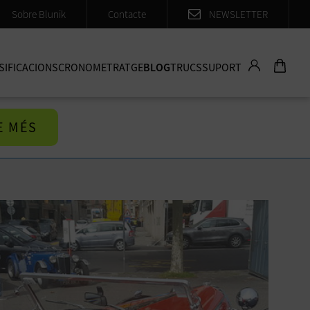
Sobre Blunik
Contacte
NEWSLETTER
SIFICACIONS
CRONOMETRATGE
BLOG
TRUCS
SUPORT
E MÉS