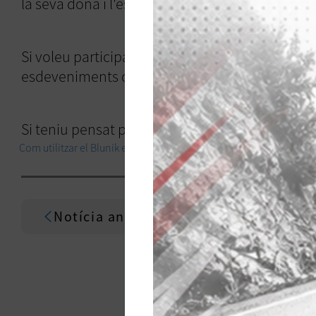
la seva dona i l'escriptora
, que esc
Maria Roiha
Si voleu participar en la següent edició, us deixe
esdeveniments d'èxit.
www.genevecannes.co
Si teniu pensat particpar en properes edicions 
Com utilitzar el Blunik en el ral·li Gèneve-Cannes
Notícia anterior
MILLORS POSTS