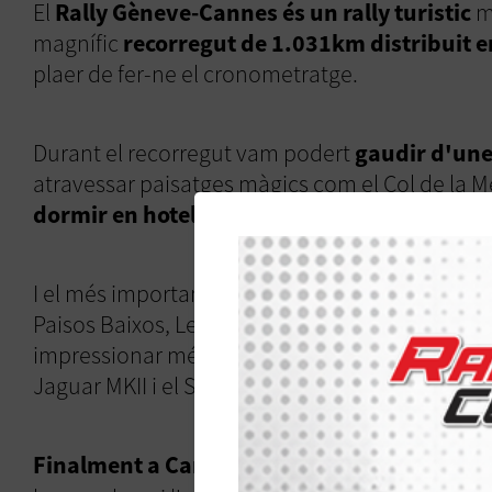
El
Rally Gèneve-Cannes és un rally turistic
m
magnífic
recorregut de 1.031km distribuit e
plaer de fer-ne el cronometratge.
Durant el recorregut vam podert
gaudir d'une
atravessar paisatges màgics com el Col de la Me
dormir en hotels de luxe.
I el més important de tot és que tots els pilots 
Paisos Baixos, Letònia, Regne Unit, Suissa, Suèc
impressionar més com l'Aston Martin DB4, el Jag
Jaguar MKII i el Saab 96 V4.
Finalment a Cannes
, al sopar del final del r