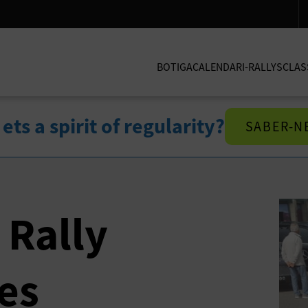
BOTIGA
CALENDARI-RALLYS
CLAS
a ets a spirit of regularity?
SABER-N
 Rally
es