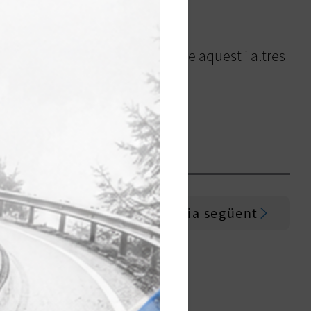
ugeot
, que fa anys porta a terme aquest i altres
Notícia següent
UCS