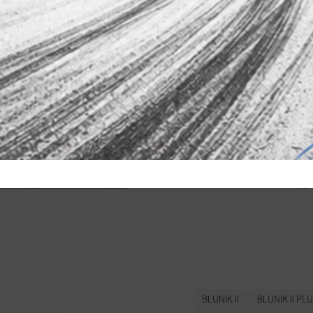
n rally de
Domina la
ritat: evolució,
Regularitat co
 i què marca la
Professional
ència avui
BLUNIK II
BLUNIK II PL