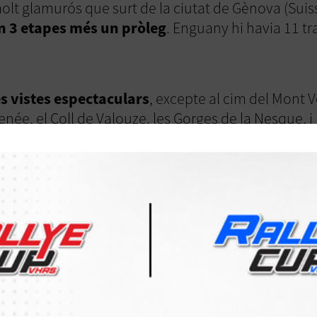
olt glamurós que surt de la ciutat de Gènova (Suiss
n 3 etapes més un pròleg
. Enguany hi havia 11 tr
s vistes espectaculars
, excepte al cim del Mont V
née, el Coll de Valouze, les Gorges de la Nesque, i
i copilots van estar fantàstics i l'ambient va ser m
ia i fins i tot Australia! I tots conduien meravell
uar Type E o el MG TA, un vehicle d'abans de la Gue
ally on es van fer les entregues dels premis, vam teni