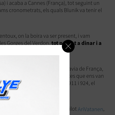
a) i acaba a Cannes (França), tot seguint un
ams cronometrats, els quals Blunik va tenir el
entoux, on la boira va ser present, i vam
 les Gorges del Verdon,
tot parant a dinar i a
olt cordial en tot moment. N'hi havia de França,
es. Us destaquem alguns dels cotxes que ens van
rra! I també els Porche 914, 911 i 924, el
r l'honor de conèixer el famós pilot
,
Ari
Vatanen