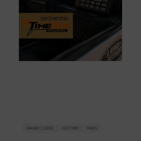
Blunik et TimeOut
Racing : alliance
renouvelée pour le
Dakar Classic 2027.
DAKAR CLASSIC
HISTOIRE
RAIDS